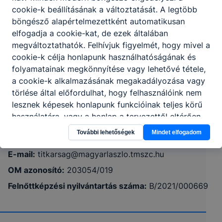
cookie-k beállításának a változtatását. A legtöbb
böngésző alapértelmezettként automatikusan
elfogadja a cookie-kat, de ezek általában
megváltoztathatók. Felhívjuk figyelmét, hogy mivel a
cookie-k célja honlapunk használhatóságának és
Tolna Vármegyei SZC Magyar László
folyamatainak megkönnyítése vagy lehetővé tétele,
Szakképző Iskola
a cookie-k alkalmazásának megakadályozása vagy
törlése által előfordulhat, hogy felhasználóink nem
7020 Dunaföldvár, Templom u. 9.
lesznek képesek honlapunk funkcióinak teljes körű
használatára, vagy a honlap a tervezettől eltérően
fog működni böngészőjében.
Telefon:
+36308298327
További lehetőségek
Mindet elfogadom
E-mail:
titkarsag@magyarlaszlo.tmszc.hu
OM azonosító:
203054/019
Felnőttképzési nyilvántartás száma:
B/2021/000669