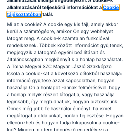
alkalmazását kívánja engedélyezni. A cookie-k
alkalmazásáról teljeskörű információkat a
Cookie
tájékoztatóban
talál.
Partnereink
Mi az a cookie? A cookie egy kis fájl, amely akkor
kerül a számítógépre, amikor Ön egy webhelyet
látogat meg. A cookie-k számtalan funkcióval
rendelkeznek. Többek között információt gyűjtenek,
megjegyzik a látogató egyéni beállításait és
általánosságban megkönnyítik a honlap használatát.
A Tolna Megyei SZC Magyar László Szakképző
Iskola a cookie-kat a következő célokból használja:
információ gyűjtése azzal kapcsolatban, hogyan
használja Ön a honlapot -annak felmérésével, hogy
a honlap melyik részeit látogatja, vagy használja
leginkább, így megtudhatjuk, hogyan biztosítsunk
Önnek még jobb felhasználói élményt, ha ismét
meglátogatja oldalunkat, honlap fejlesztése. Hogyan
ellenőrizheti és hogyan tudja kikapcsolni a cookie-
kat? Minden modern böngésző engedélyezi a