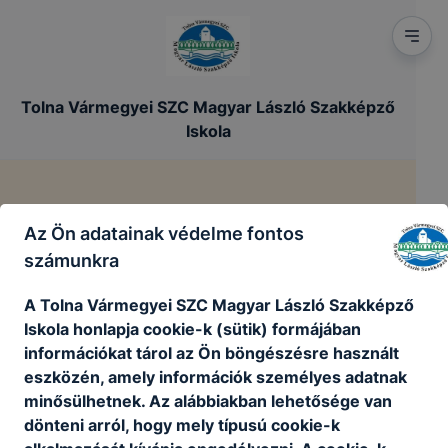
Tolna Vármegyei SZC Magyar László Szakképző
Iskola
Vezetési program
Az Ön adatainak védelme fontos
számunkra
/
/
Főoldal
Szakmai dokumentumok
Vezetési program
A Tolna Vármegyei SZC Magyar László Szakképző
Iskola honlapja cookie-k (sütik) formájában
Feltöltés alatt.
információkat tárol az Ön böngészésre használt
eszközén, amely információk személyes adatnak
minősülhetnek. Az alábbiakban lehetősége van
dönteni arról, hogy mely típusú cookie-k