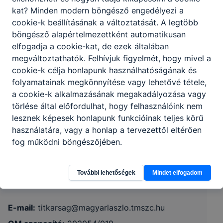
kat? Minden modern böngésző engedélyezi a
cookie-k beállításának a változtatását. A legtöbb
böngésző alapértelmezettként automatikusan
elfogadja a cookie-kat, de ezek általában
megváltoztathatók. Felhívjuk figyelmét, hogy mivel a
cookie-k célja honlapunk használhatóságának és
folyamatainak megkönnyítése vagy lehetővé tétele,
a cookie-k alkalmazásának megakadályozása vagy
törlése által előfordulhat, hogy felhasználóink nem
Tolna Vármegyei SZC Magyar László
lesznek képesek honlapunk funkcióinak teljes körű
Szakképző Iskola
használatára, vagy a honlap a tervezettől eltérően
fog működni böngészőjében.
7020 Dunaföldvár, Templom u. 9.
További lehetőségek
Mindet elfogadom
Telefon:
+36308298327
E-mail:
titkarsag@magyarlaszlo.tmszc.hu