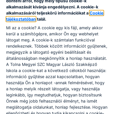
dönteni arról, hogy mely típusú cookie-k
E-mail:
kommunikacio@tmszc.hu
alkalmazását kívánja engedélyezni. A cookie-k
alkalmazásáról teljeskörű információkat a
Cookie
tájékoztatóban
talál.
Mi az a cookie? A cookie egy kis fájl, amely akkor
kerül a számítógépre, amikor Ön egy webhelyet
látogat meg. A cookie-k számtalan funkcióval
Partnereink
rendelkeznek. Többek között információt gyűjtenek,
megjegyzik a látogató egyéni beállításait és
általánosságban megkönnyítik a honlap használatát.
A Tolna Megyei SZC Magyar László Szakképző
Iskola a cookie-kat a következő célokból használja:
információ gyűjtése azzal kapcsolatban, hogyan
használja Ön a honlapot -annak felmérésével, hogy
a honlap melyik részeit látogatja, vagy használja
leginkább, így megtudhatjuk, hogyan biztosítsunk
Önnek még jobb felhasználói élményt, ha ismét
meglátogatja oldalunkat, honlap fejlesztése. Hogyan
ellenőrizheti és hogyan tudja kikapcsolni a cookie-