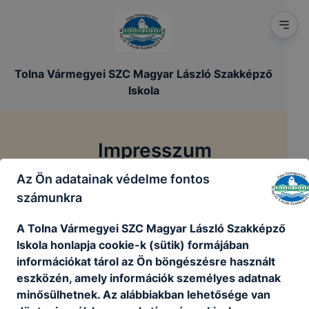
Tolna Vármegyei SZC Magyar László Szakképző
Iskola
Impresszum
Az Ön adatainak védelme fontos
/
Főoldal
Impresszum
számunkra
A Tolna Vármegyei SZC Magyar László Szakképző
Tolna Vármegyei Szakképzési Centrum
Iskola honlapja cookie-k (sütik) formájában
információkat tárol az Ön böngészésre használt
Cím: 7100, Szekszárd, Augusz Imre u. 9-11.
eszközén, amely információk személyes adatnak
Telefon: 70/330-9320
minősülhetnek. Az alábbiakban lehetősége van