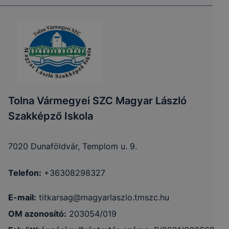
Tolna Vármegyei SZC Magyar László
Szakképző Iskola
7020 Dunaföldvár, Templom u. 9.
Telefon:
+36308298327
E-mail:
titkarsag@magyarlaszlo.tmszc.hu
OM azonosító:
203054/019