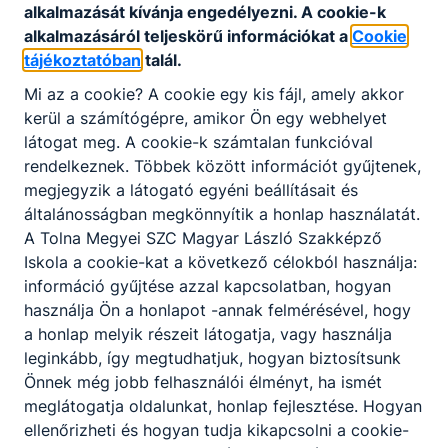
Telefon
:
+36308298327
alkalmazását kívánja engedélyezni. A cookie-k
alkalmazásáról teljeskörű információkat a
Cookie
tájékoztatóban
talál.
E-mail cím
:
titkarsag@magyarlaszlo.tmszc.hu
Mi az a cookie? A cookie egy kis fájl, amely akkor
kerül a számítógépre, amikor Ön egy webhelyet
látogat meg. A cookie-k számtalan funkcióval
rendelkeznek. Többek között információt gyűjtenek,
Székhely
:
7020 Dunaföldvár, Templom u. 9.
megjegyzik a látogató egyéni beállításait és
általánosságban megkönnyítik a honlap használatát.
A Tolna Megyei SZC Magyar László Szakképző
Postacím
:
7020 Dunaföldvár, Templom u. 9.
Iskola a cookie-kat a következő célokból használja:
információ gyűjtése azzal kapcsolatban, hogyan
használja Ön a honlapot -annak felmérésével, hogy
OM azonosító
:
203054/019
a honlap melyik részeit látogatja, vagy használja
leginkább, így megtudhatjuk, hogyan biztosítsunk
Önnek még jobb felhasználói élményt, ha ismét
meglátogatja oldalunkat, honlap fejlesztése. Hogyan
ellenőrizheti és hogyan tudja kikapcsolni a cookie-