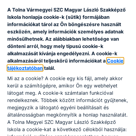
azokhoz kötődően szívesen lát el ügyviteli
feladatokat. A szakképzettséggel rendelkező
A Tolna Vármegyei SZC Magyar László Szakképző
elhelyezkedhet a gazdasági szférában –
Iskola honlapja cookie-k (sütik) formájában
elsősorban kis- és középvállalkozásoknál –
információkat tárol az Ön böngészésre használt
ügyintézőként, de akár továbbtanulhat a
eszközén, amely információk személyes adatnak
gazdasági felsőoktatásban vagy magasabb szintű
minősülhetnek. Az alábbiakban lehetősége van
képesítést szerezhet, mint pl.: mérlegképes
dönteni arról, hogy mely típusú cookie-k
könyvelő, adótanácsadó, banki szakember,
alkalmazását kívánja engedélyezni. A cookie-k
vámszakember.
alkalmazásáról teljeskörű információkat a
Cookie
tájékoztatóban
talál.
Mi az a cookie? A cookie egy kis fájl, amely akkor
KOMPETENCIAELVÁRÁS
kerül a számítógépre, amikor Ön egy webhelyet
Agilis, jó kommunikációs készég,
látogat meg. A cookie-k számtalan funkcióval
problémamegoldó- és szervezőképesség,
rendelkeznek. Többek között információt gyűjtenek,
csapatmunka, felelősségtudat, nyitottság az
megjegyzik a látogató egyéni beállításait és
informatikai eszközök használatára.
általánosságban megkönnyítik a honlap használatát.
A Tolna Megyei SZC Magyar László Szakképző
Iskola a cookie-kat a következő célokból használja:
A SZAKKÉPZETTSÉGGEL RENDELKEZŐ