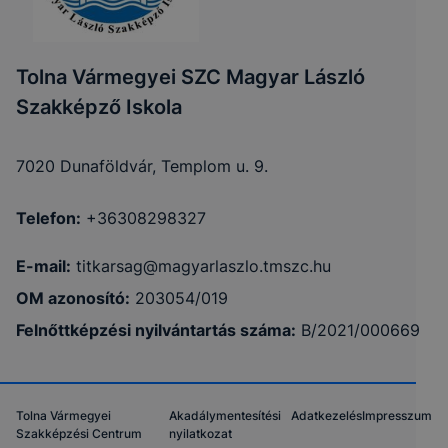
Tolna Vármegyei SZC Magyar László
Szakképző Iskola
7020 Dunaföldvár, Templom u. 9.
Telefon:
+36308298327
E-mail:
titkarsag@magyarlaszlo.tmszc.hu
OM azonosító:
203054/019
Felnőttképzési nyilvántartás száma:
B/2021/000669
Tolna Vármegyei
Akadálymentesítési
Adatkezelés
Impresszum
Szakképzési Centrum
nyilatkozat