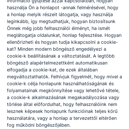
információ gyűjtése azzal kapcsolatban, hogyan
képes ellátni a vállalkozások
használja Ön a honlapot -annak felmérésével, hogy
működtetéséhez szükséges gazdasági
a honlap melyik részeit látogatja, vagy használja
folyamatok terén a rábízott adminisztratív
leginkább, így megtudhatjuk, hogyan biztosítsunk
feladatokat;
Önnek még jobb felhasználói élményt, ha ismét
irodai, illetve vezetői asszisztensi
meglátogatja oldalunkat, honlap fejlesztése. Hogyan
feladatokat lát el;
ellenőrizheti és hogyan tudja kikapcsolni a cookie-
kapcsolattartáshoz szükséges iratokat,
kat? Minden modern böngésző engedélyezi a
leveleket, egyéb dokumentumokat készít,
cookie-k beállításának a változtatását. A legtöbb
szerkeszt, kezel;
böngésző alapértelmezettként automatikusan
vezeti a vállalkozások nyilvántartásait;
elfogadja a cookie-kat, de ezek általában
közreműködik a különféle szabályzatok
megváltoztathatók. Felhívjuk figyelmét, hogy mivel a
elkészítésében;
cookie-k célja honlapunk használhatóságának és
részt vesz egyes ﬁnanszírozási feladatok
folyamatainak megkönnyítése vagy lehetővé tétele,
adminisztratív részfeladataiban;
a cookie-k alkalmazásának megakadályozása vagy
feltérképezi és nyomon követi az aktuális
törlése által előfordulhat, hogy felhasználóink nem
támogatási lehetőségeket;
lesznek képesek honlapunk funkcióinak teljes körű
közreműködik a vállalkozás üzleti tervének
használatára, vagy a honlap a tervezettől eltérően
elkészítésében;
fog működni böngészőjében.