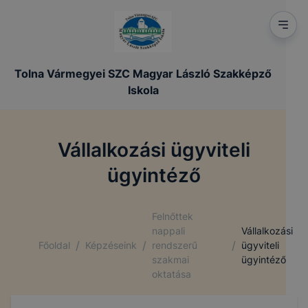
Tolna Vármegyei SZC Magyar László Szakképző
Iskola
Vállalkozási ügyviteli
ügyintéző
Felnőttek
nappali
Vállalkozási
/
/
/
Főoldal
Képzéseink
rendszerű
ügyviteli
szakmai
ügyintéző
oktatása