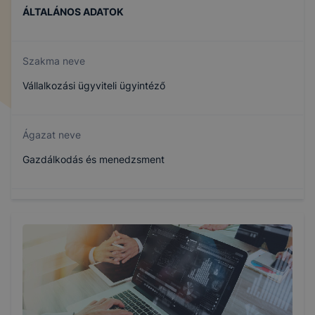
ÁLTALÁNOS ADATOK
Szakma neve
Vállalkozási ügyviteli ügyintéző
Ágazat neve
Gazdálkodás és menedzsment
Szakmajegyzék száma
504110902
Képzés időtartama
2 év