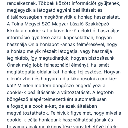
analitikus gondolkodás.
rendelkeznek. Többek között információt gyűjtenek,
megjegyzik a látogató egyéni beállításait és
általánosságban megkönnyítik a honlap használatát.
A SZAKKÉPZETTSÉGGEL RENDELKEZŐ
A Tolna Megyei SZC Magyar László Szakképző
Iskola a cookie-kat a következő célokból használja:
alkatrészrajz alapján kézi és kisgépes
információ gyűjtése azzal kapcsolatban, hogyan
eljárással egyszerű alkatrészeket gyárt:
használja Ön a honlapot -annak felmérésével, hogy
kiválasztja a gyártandó munkadarab
a honlap melyik részeit látogatja, vagy használja
anyagát, típusát, meghatározza a
leginkább, így megtudhatjuk, hogyan biztosítsunk
gyártáshoz szükséges műveleteket,
Önnek még jobb felhasználói élményt, ha ismét
szerszámokat és mérőeszközöket, elvégzi
meglátogatja oldalunkat, honlap fejlesztése. Hogyan
a gyártási műveleteket;
ellenőrizheti és hogyan tudja kikapcsolni a cookie-
mérőeszközökkel ellenőrzi a kész
kat? Minden modern böngésző engedélyezi a
munkadarabot;
cookie-k beállításának a változtatását. A legtöbb
a mért jellemzőket jegyzőkönyvben
böngésző alapértelmezettként automatikusan
rögzíti, a mérés eredményét kiértékeli, ez
elfogadja a cookie-kat, de ezek általában
alapján a vizsgált alkatrészt, gépegységet
megváltoztathatók. Felhívjuk figyelmét, hogy mivel a
minősíti;
cookie-k célja honlapunk használhatóságának és
gépészeti kötéseket (csavarkötés,
folyamatainak megkönnyítése vagy lehetővé tétele,
ékkötés, reteszkötés) szakszerűen