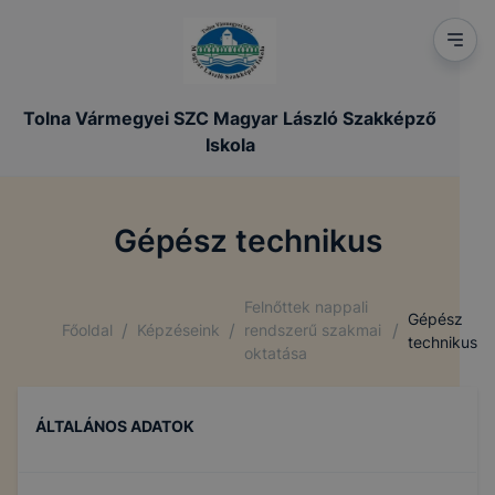
Tolna Vármegyei SZC Magyar László Szakképző
Iskola
Gépész technikus
Felnőttek nappali
Gépész
/
/
/
Főoldal
Képzéseink
rendszerű szakmai
technikus
oktatása
ÁLTALÁNOS ADATOK