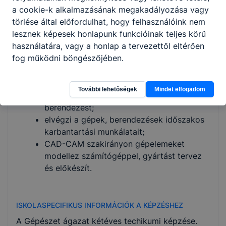
a cookie-k alkalmazásának megakadályozása vagy
létrehoz és bont;
törlése által előfordulhat, hogy felhasználóink nem
elvégzi hidraulikus és pneumatikus
lesznek képesek honlapunk funkcióinak teljes körű
(folyadékkal és sűrített levegővel működő)
használatára, vagy a honlap a tervezettől eltérően
rendszerek elemeinek, illetve szabványos
fog működni böngészőjében.
gépelemek (csapágyak, fogaskerekek,
lánckerekek stb.) karbantartását, javítását,
cseréjét;
További lehetőségek
Mindet elfogadom
beüzemeli a javított, karbantartott
berendezést;
elvégzi a gépek, berendezések időszakos
karbantartási munkálatait;
CAD-CAM szakirányon gépelemeket
modellez számítógéppel, gyártást tervez
és előkészít.
ISKOLASPECIFIKUS INFORMÁCIÓK A KÉPZÉSHEZ
A Gépészet ágazat kétéves techikumi képzése.