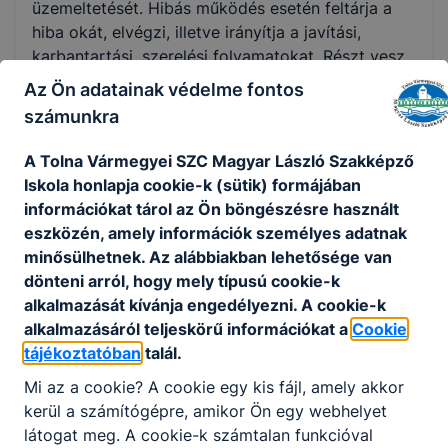
üzemeltetését. Hibás működés esetén feltárja a
hiba okát, elvégzi, illetve irányítja a javítási,
karbantartási, szerelési folyamatokat. Részt vesz
a gépelemek, gépegységek tervezési
Az Ön adatainak védelme fontos
munkálataiban, az új technológiák bevezetésében
számunkra
és alkalmazásában. Méréseket, elemzéseket
folytat a gyártóeszközök optimális működésének
A Tolna Vármegyei SZC Magyar László Szakképző
biztosítása érdekében.
Iskola honlapja cookie-k (sütik) formájában
információkat tárol az Ön böngészésre használt
Ajánlott mindazok számára, akik szeretik a
eszközén, amely információk személyes adatnak
gépeket, a forgó-mozgó alkatrészeket. Javasolt
minősülhetnek. Az alábbiakban lehetősége van
továbbá azoknak, akiket vonz az automatizált
dönteni arról, hogy mely típusú cookie-k
technológia, szeretnek szerelni és a szervezési
alkalmazását kívánja engedélyezni. A cookie-k
feladatokat is szívesen látnak el.
alkalmazásáról teljeskörű információkat a
Cookie
tájékoztatóban
talál.
KOMPETENCIAELVÁRÁS
Mi az a cookie? A cookie egy kis fájl, amely akkor
Kommunikációs –és együttműködési készség,
kerül a számítógépre, amikor Ön egy webhelyet
precizitás, , szervezési és irányítási képesség,
látogat meg. A cookie-k számtalan funkcióval