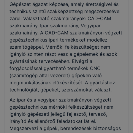
Gépészet ágazat képzése, amely érettségivel és
CAD-CAM
Ipar
technikus szintű szakképzettség megszerzésével
Vegyipar
zárul. Választható szakmairányok: CAD-CAM
szakmairány, Ipar szakmairány, Vegyipar
szakmairány. A CAD-CAM szakmairányon végzett
KKK/PTT
gépésztechnikus ipari termékeket modellez
KKK letöltése (pdf)
számítógéppel. Mérnöki felkészültséget nem
PTT letöltése (pdf)
igénylő szinten részt vesz a gépelemek és azok
gyártásának tervezésében. Elvégzi a
Okleveles technikusképzés
forgácsolással gyártható termékek CNC
(számítógép által vezérelt) gépeken való
Nem
megmunkálásának előkészítését. A gyártáshoz
technológiát, gépeket, szerszámokat választ.
Az ipar és a vegyipar szakmairányon végzett
gépésztechnikus mérnöki felkészültséget nem
igénylő gépészeti jellegű fejlesztő, tervező,
irányító és ellenőrző feladatokat lát el.
Megszervezi a gépek, berendezések biztonságos