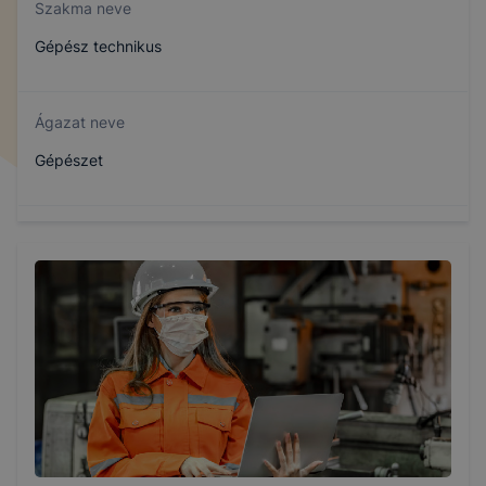
Szakma neve
Gépész technikus
Ágazat neve
Gépészet
Szakmajegyzék száma
507151005
Képzés időtartama
2 év
Választható szakmairányok: