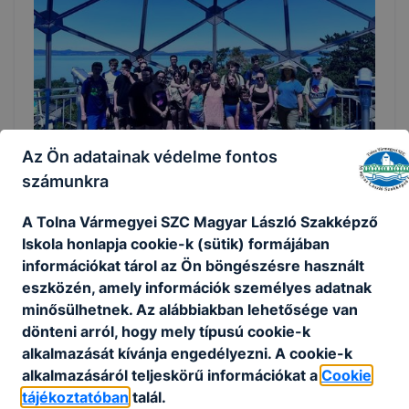
Az Ön adatainak védelme fontos
Ízek, élmények, tapasztalatok – szakmai tábor
számunkra
Balatonlellén
A Tolna Vármegyei SZC Magyar László Szakképző
Iskolánk 2026. június 23–26. között Balatonlellén négy
Iskola honlapja cookie-k (sütik) formájában
napos, csillagtúra-jellegű szakmai tábort szervezett,
információkat tárol az Ön böngészésre használt
amelyen összesen 40 tanuló vett részt. A programba a
eszközén, amely információk személyes adatnak
turizmus–vendéglátás ágazat 9. évfolyamos diákjai,
minősülhetnek. Az alábbiakban lehetősége van
valamint a szakirányú oktatásban részt vevő 10.
dönteni arról, hogy mely típusú cookie-k
évfolyamos szakács-, pincér- és cukrász tanulók
2026. júl. 1.
Magyar László Szakképző Iskola
alkalmazását kívánja engedélyezni. A cookie-k
kapcsolódtak be.
alkalmazásáról teljeskörű információkat a
Cookie
tájékoztatóban
talál.