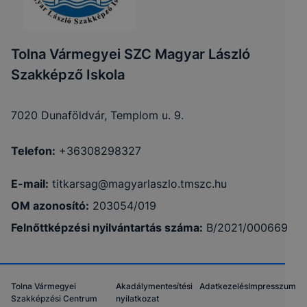
Tolna Vármegyei SZC Magyar László
Szakképző Iskola
7020 Dunaföldvár, Templom u. 9.
Telefon:
+36308298327
E-mail:
titkarsag@magyarlaszlo.tmszc.hu
OM azonosító:
203054/019
Felnőttképzési nyilvántartás száma:
B/2021/000669
Tolna Vármegyei
Akadálymentesítési
Adatkezelés
Impresszum
Szakképzési Centrum
nyilatkozat