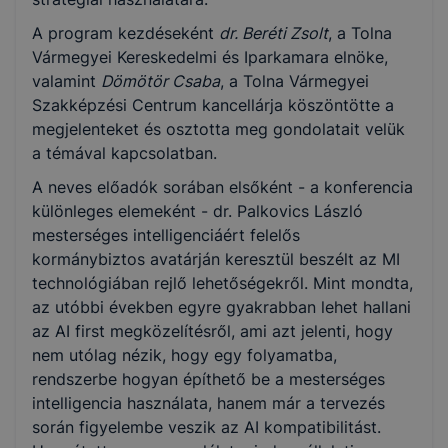
A program kezdéseként
dr. Beréti Zsolt
, a Tolna
Vármegyei Kereskedelmi és Iparkamara elnöke,
valamint
Dömötör Csaba
, a Tolna Vármegyei
Szakképzési Centrum kancellárja köszöntötte a
megjelenteket és osztotta meg gondolatait velük
a témával kapcsolatban.
A neves előadók sorában elsőként - a konferencia
különleges elemeként - dr. Palkovics László
mesterséges intelligenciáért felelős
kormánybiztos avatárján keresztül beszélt az MI
technológiában rejlő lehetőségekről. Mint mondta,
az utóbbi években egyre gyakrabban lehet hallani
az AI first megközelítésről, ami azt jelenti, hogy
nem utólag nézik, hogy egy folyamatba,
rendszerbe hogyan építhető be a mesterséges
intelligencia használata, hanem már a tervezés
során figyelembe veszik az AI kompatibilitást.