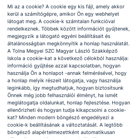
Mi az a cookie? A cookie egy kis fájl, amely akkor
kerül a számítógépre, amikor Ön egy webhelyet
látogat meg. A cookie-k számtalan funkcióval
rendelkeznek. Többek között információt gyűjtenek,
megjegyzik a látogató egyéni beállításait és
általánosságban megkönnyítik a honlap használatát.
A Tolna Megyei SZC Magyar László Szakképző
Iskola a cookie-kat a következő célokból használja:
Helló nyár! - Új Diákmagazin szám
információ gyűjtése azzal kapcsolatban, hogyan
használja Ön a honlapot -annak felmérésével, hogy
Tanév végéhez érve mindig kellemes dolog felidézni az
a honlap melyik részeit látogatja, vagy használja
elmúlt félévben átélt örömöket, sikereket, élményeket.
leginkább, így megtudhatjuk, hogyan biztosítsunk
Önnek még jobb felhasználói élményt, ha ismét
2026. jún. 14.
Intézmény
meglátogatja oldalunkat, honlap fejlesztése. Hogyan
ellenőrizheti és hogyan tudja kikapcsolni a cookie-
kat? Minden modern böngésző engedélyezi a
cookie-k beállításának a változtatását. A legtöbb
böngésző alapértelmezettként automatikusan