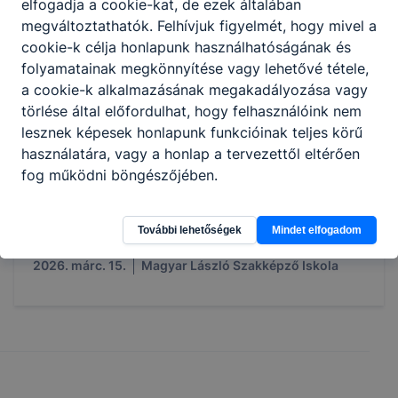
elfogadja a cookie-kat, de ezek általában
megváltoztathatók. Felhívjuk figyelmét, hogy mivel a
cookie-k célja honlapunk használhatóságának és
folyamatainak megkönnyítése vagy lehetővé tétele,
a cookie-k alkalmazásának megakadályozása vagy
törlése által előfordulhat, hogy felhasználóink nem
lesznek képesek honlapunk funkcióinak teljes körű
Jelentkezők felvételi jegyzéke 2026/2027
használatára, vagy a honlap a tervezettől eltérően
fog működni böngészőjében.
Intézményünk feldolgozta a beérkezett felvételi
jelentkezési lapokat, így közzétesszük a jelentkezők
ideiglenes felvételi jegyzékét.
További lehetőségek
Mindet elfogadom
2026. márc. 15.
Magyar László Szakképző Iskola