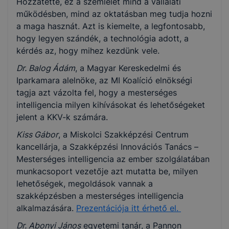
Hozzátette, ez a szemlélet mind a vállalati
működésben, mind az oktatásban meg tudja hozni
a maga hasznát. Azt is kiemelte, a legfontosabb,
hogy legyen szándék, a technológia adott, a
kérdés az, hogy mihez kezdünk vele.
Dr. Balog Ádám
, a Magyar Kereskedelmi és
Iparkamara alelnöke, az MI Koalíció elnökségi
tagja azt vázolta fel, hogy a mesterséges
intelligencia milyen kihívásokat és lehetőségeket
jelent a KKV-k számára.
Kiss Gábor
, a Miskolci Szakképzési Centrum
kancellárja, a Szakképzési Innovációs Tanács –
Mesterséges intelligencia az ember szolgálatában
munkacsoport vezetője azt mutatta be, milyen
lehetőségek, megoldások vannak a
szakképzésben a mesterséges intelligencia
alkalmazására.
Prezentációja itt érhető el.
Dr. Abonyi János
egyetemi tanár, a Pannon